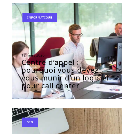
INFORMATIQUE
12 mars 2026
Centre d’appel :
pourquoi vous devez
vous munir d’un logiciel
pour call center
SEO