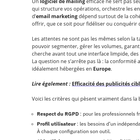
Un
logiciel de mailing
efficace ne sert pas se
qui structure vos opérations, orchestre les e
d’
email marketing
dépend surtout de la cohér
offrir, que ce soit pour fidéliser ou conquérir
Les attentes ne sont pas les mêmes selon la ta
pouvoir segmenter, gérer les volumes, garantir
cherche avant tout une interface limpide, des
La question ne s’arrête pas là : la conformité
idéalement hébergées en
Europe
.
Lire également :
Efficacité des publicités c
Voici les critères qui pèsent vraiment dans la 
Respect du RGPD
: pour les professionnels f
Profil utilisateur
: les besoins d’un indépend
À chaque configuration son outil.