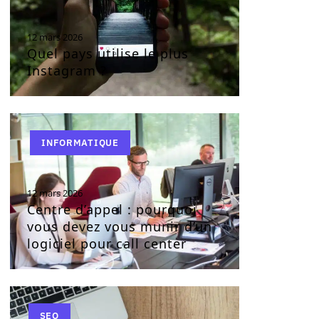
12 mars 2026
Quel pays utilise le plus
Instagram ?
INFORMATIQUE
12 mars 2026
Centre d’appel : pourquoi
vous devez vous munir d’un
logiciel pour call center
SEO