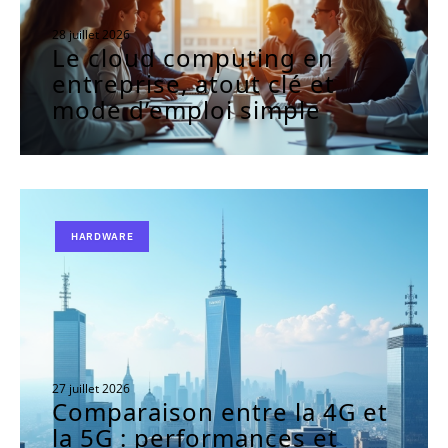
28 juillet 2026
Le cloud computing en
entreprise, atout clé et
mode d’emploi simple
HARDWARE
27 juillet 2026
Comparaison entre la 4G et
la 5G : performances et