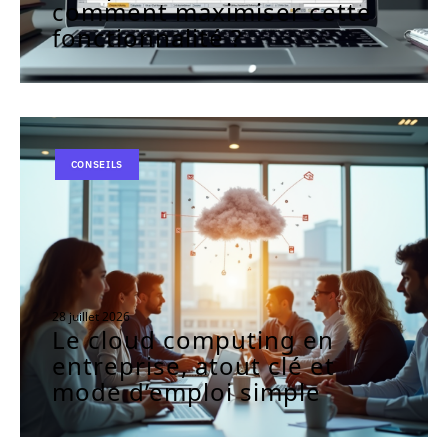
comment maximiser cette
fonctionnalité ?
CONSEILS
28 juillet 2026
Le cloud computing en
entreprise, atout clé et
mode d’emploi simple