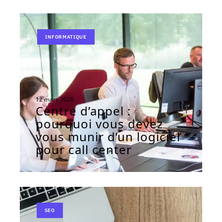
INFORMATIQUE
12 mars 2026
Centre d’appel :
pourquoi vous devez
vous munir d’un logiciel
pour call center
SEO