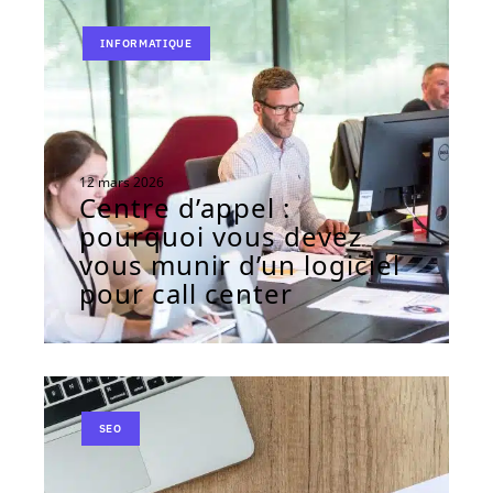
INFORMATIQUE
12 mars 2026
Centre d’appel :
pourquoi vous devez
vous munir d’un logiciel
pour call center
SEO