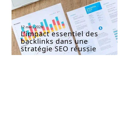
12 mars 2026
L’impact essentiel des
backlinks dans une
stratégie SEO réussie
Contact
Mentions Légales
Sitemap
© 2026 | geeketteandgreluche.fr