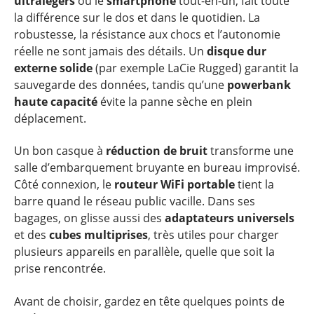
ultralégers
ou le
smartphone
tout-en-un, fait toute
la différence sur le dos et dans le quotidien. La
robustesse, la résistance aux chocs et l’autonomie
réelle ne sont jamais des détails. Un
disque dur
externe solide
(par exemple LaCie Rugged) garantit la
sauvegarde des données, tandis qu’une
powerbank
haute capacité
évite la panne sèche en plein
déplacement.
Un bon casque à
réduction de bruit
transforme une
salle d’embarquement bruyante en bureau improvisé.
Côté connexion, le
routeur WiFi portable
tient la
barre quand le réseau public vacille. Dans ses
bagages, on glisse aussi des
adaptateurs universels
et des
cubes multiprises
, très utiles pour charger
plusieurs appareils en parallèle, quelle que soit la
prise rencontrée.
Avant de choisir, gardez en tête quelques points de