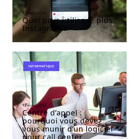
12 mars 2026
Quel pays utilise le plus
Instagram ?
INFORMATIQUE
12 mars 2026
Centre d’appel :
pourquoi vous devez
vous munir d’un logiciel
pour call center