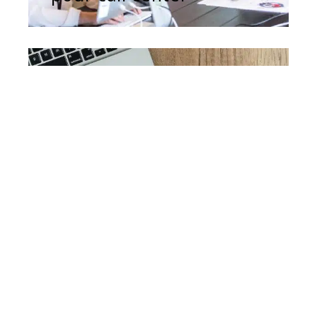
SEO
12 mars 2026
L’impact essentiel des
backlinks dans une
stratégie SEO réussie