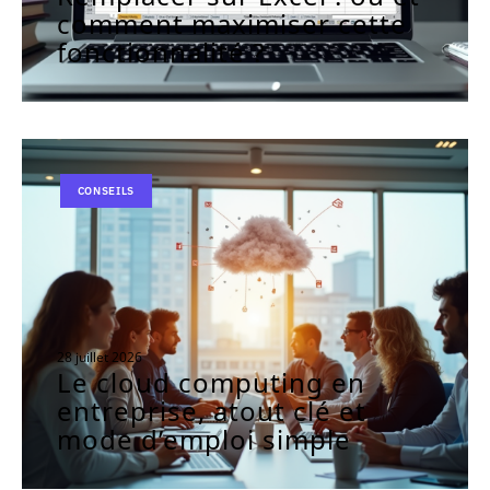
comment maximiser cette
fonctionnalité ?
CONSEILS
28 juillet 2026
Le cloud computing en
entreprise, atout clé et
mode d’emploi simple