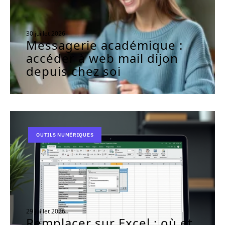
30 juillet 2026
Messagerie académique :
accéder à web mail dijon
depuis chez soi
OUTILS NUMÉRIQUES
29 juillet 2026
Remplacer sur Excel : où et