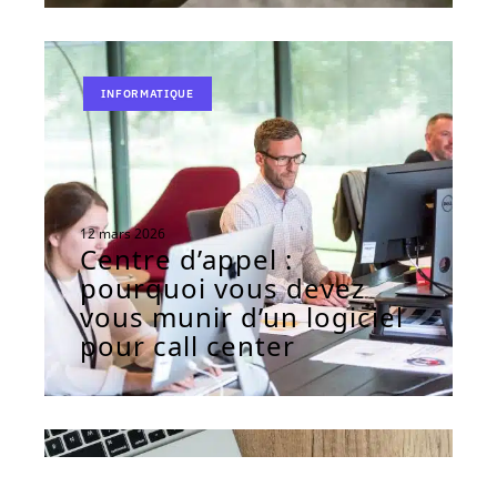
INFORMATIQUE
12 mars 2026
Centre d’appel :
pourquoi vous devez
vous munir d’un logiciel
pour call center
SEO