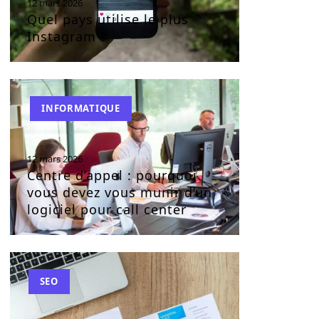
12 mars 2026
Quel pays utilise le plus
Instagram ?
INFORMATIQUE
12 mars 2026
Centre d’appel : pourquoi
vous devez vous munir d’un
logiciel pour call center
SEO