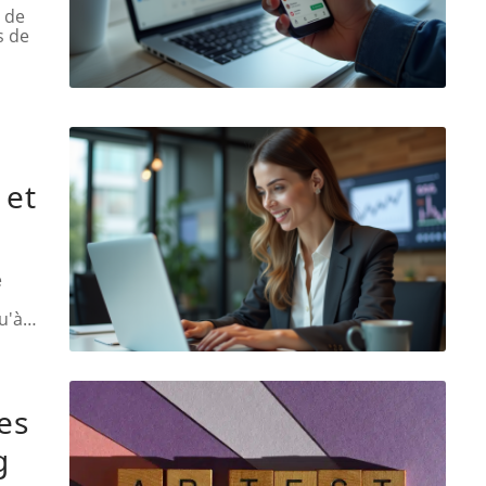
e de
s de
 et
e
u'à
…
les
g