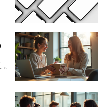
n
r
sans