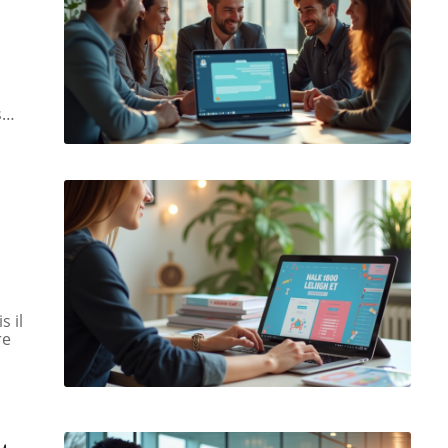
s
…
s il
re