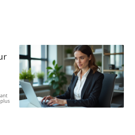
ur
tant
 plus