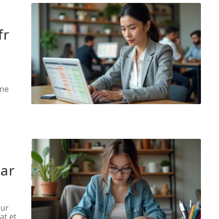
fr
 ne
par
our
at et