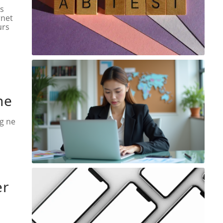
ns
rnet
urs
ne
ng ne
er