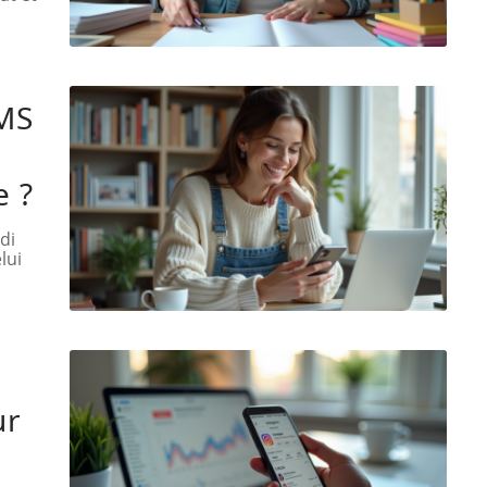
MS
e ?
di
lui
ur