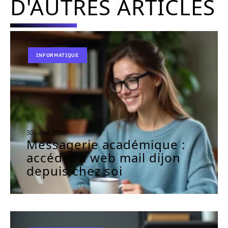
D'AUTRES ARTICLES
INFORMATIQUE
30 juillet 2026
Messagerie académique :
accéder à web mail dijon
depuis chez soi