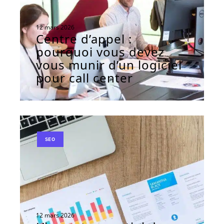
12 mars 2026
Centre d’appel :
pourquoi vous devez
vous munir d’un logiciel
pour call center
SEO
12 mars 2026