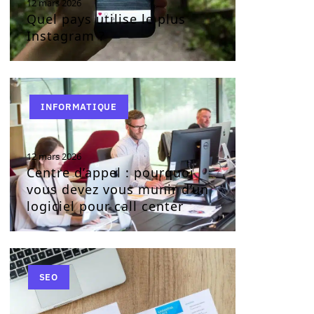
12 mars 2026
Quel pays utilise le plus
Instagram ?
INFORMATIQUE
12 mars 2026
Centre d’appel : pourquoi
vous devez vous munir d’un
logiciel pour call center
SEO