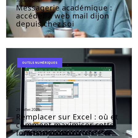
30 juillet 2026
Messagerie académique :
accéder à web mail dijon
depuis chez soi
OUTILS NUMÉRIQUES
29 juillet 2026
Remplacer sur Excel : où et
comment maximiser cette
fonctionnalité ?