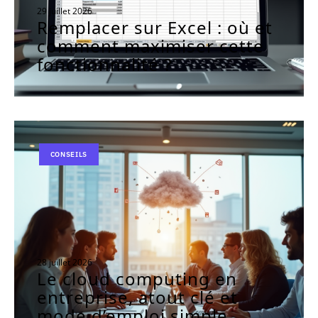
29 juillet 2026
Remplacer sur Excel : où et
comment maximiser cette
fonctionnalité ?
CONSEILS
28 juillet 2026
Le cloud computing en
entreprise, atout clé et
mode d’emploi simple