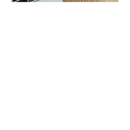
SEO
12 mars 2026
L’impact essentiel des
backlinks dans une
stratégie SEO réussie