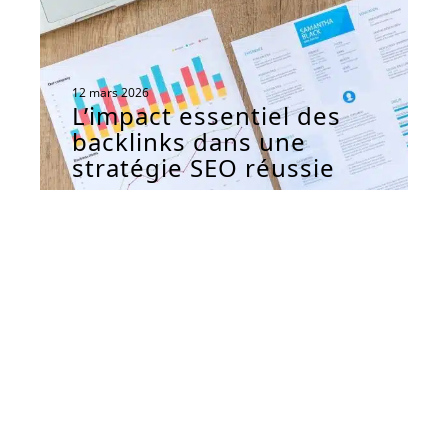
12 mars 2026
L’impact essentiel des
backlinks dans une
stratégie SEO réussie
Contact
Mentions Légales
Sitemap
© 2026 | geeketteandgreluche.fr