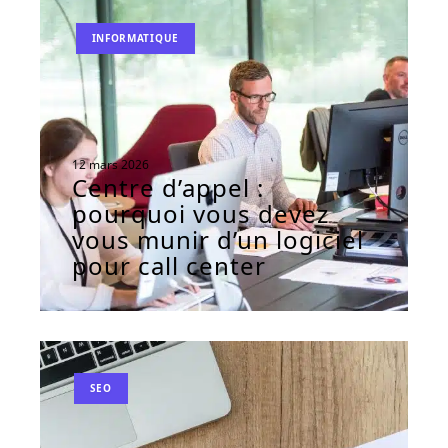
INFORMATIQUE
12 mars 2026
Centre d’appel :
pourquoi vous devez
vous munir d’un logiciel
pour call center
SEO