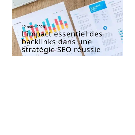
12 mars 2026
L’impact essentiel des
backlinks dans une
stratégie SEO réussie
Contact
Mentions Légales
Sitemap
© 2026 | geeketteandgreluche.fr