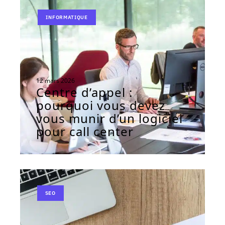
INFORMATIQUE
12 mars 2026
Centre d’appel :
pourquoi vous devez
vous munir d’un logiciel
pour call center
SEO