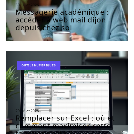
30 juillet 2026
Messagerie académique :
accéder à web mail dijon
depuis chez soi
OUTILS NUMÉRIQUES
29 juillet 2026
Remplacer sur Excel : où et
comment maximiser cette
fonctionnalité ?