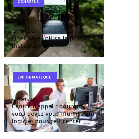
CONSEILS
12 mars 2026
Quel pays utilise le plus
Instagram ?
INFORMATIQUE
12 mars 2026
Centre d’appel : pourquoi
vous devez vous munir d’un
logiciel pour call center