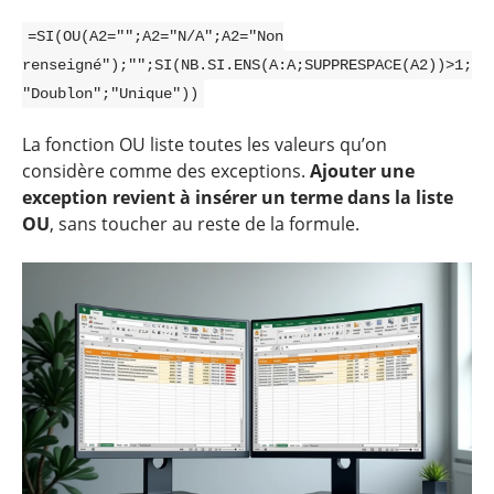
=SI(OU(A2="";A2="N/A";A2="Non
renseigné");"";SI(NB.SI.ENS(A:A;SUPPRESPACE(A2))>1;
"Doublon";"Unique"))
La fonction OU liste toutes les valeurs qu’on
considère comme des exceptions.
Ajouter une
exception revient à insérer un terme dans la liste
OU
, sans toucher au reste de la formule.