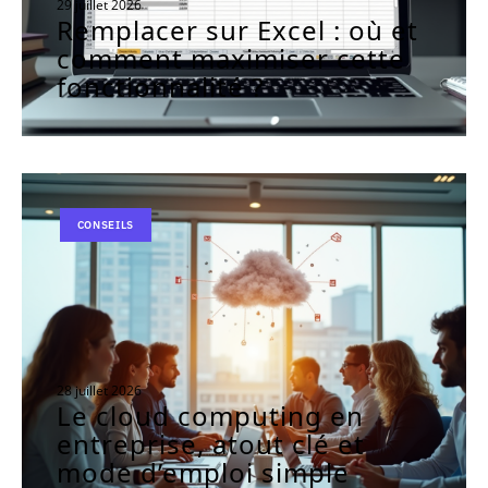
29 juillet 2026
Remplacer sur Excel : où et
comment maximiser cette
fonctionnalité ?
CONSEILS
28 juillet 2026
Le cloud computing en
entreprise, atout clé et
mode d’emploi simple